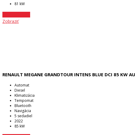
81 kW
21 € bez DPH
Zobraziť
RENAULT MEGANE GRANDTOUR INTENS BLUE DCI 85 KW 
Automat
Diesel
Klimatizácia
Tempomat
Bluetooth
Navigácia
5 sedadiel
2022
85 kW