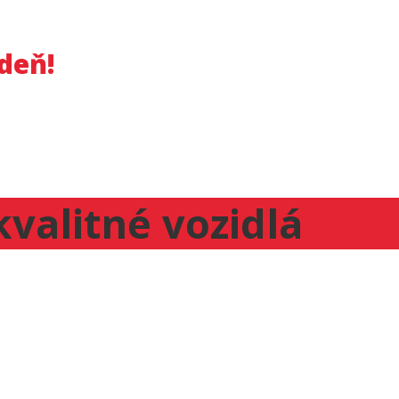
 deň!
kvalitné vozidlá