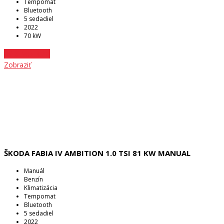
Tempomat
Bluetooth
5 sedadiel
2022
70 kW
19 € bez DPH
Zobraziť
ŠKODA FABIA IV AMBITION 1.0 TSI 81 KW MANUAL
Manuál
Benzín
Klimatizácia
Tempomat
Bluetooth
5 sedadiel
2022