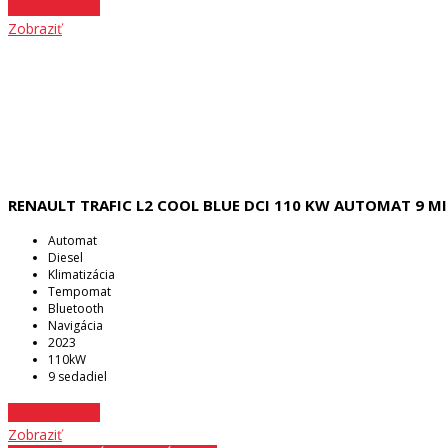
26 € bez DPH
Zobraziť
RENAULT TRAFIC L2 COOL BLUE DCI 110 KW AUTOMAT 9 M
Automat
Diesel
Klimatizácia
Tempomat
Bluetooth
Navigácia
2023
110kW
9 sedadiel
56 € bez DPH
Zobraziť