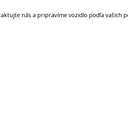
ntaktujte nás a pripravíme vozidlo podľa vašich
e postup pri rezerv
y