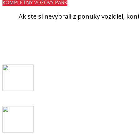
KOMPLETNÝ VOZOVÝ PARK
Ak ste si nevybrali z ponuky vozidiel, ko
Aký j
Vyberte si vaše obľúbené vozidlo z našej ponuk