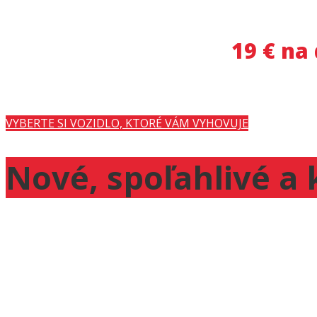
Kvalitné vozidlá už od:
19 € na
Váš partner pre
mobilitu.
VYBERTE SI VOZIDLO, KTORÉ VÁM VYHOVUJE
Nové, spoľahlivé a 