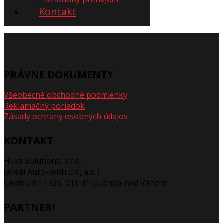
Kontakt
PRÁVNE DOKUMENTY
Všeobecné obchodné podmienky
Reklamačný poriadok
Zásady ochrany osobných údajov
KONTAKT
Hilka Solutions, s.r.o.
(areál Auto-centrum, a.s. )
Centrum I 1725, 018 41 Dubnica nad Váhom
PARTNERI